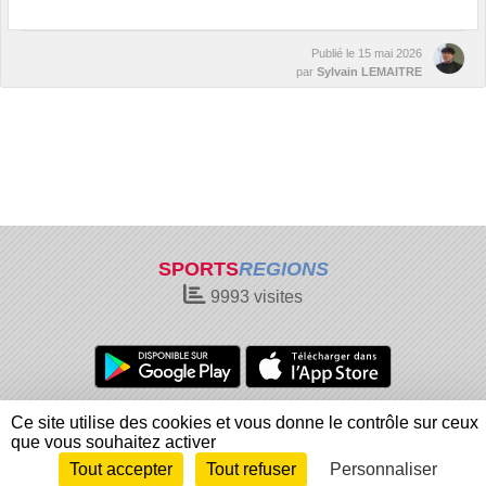
Publié le
15 mai 2026
par
Sylvain LEMAITRE
SPORTS
REGIONS
9993
visites
Charte cookies
Gestion des cookies
Ce site utilise des cookies et vous donne le contrôle sur ceux
Informations légales
Signaler un contenu inapproprié
que vous souhaitez activer
Tout accepter
Tout refuser
Personnaliser
Envie de participer ?
Connexion