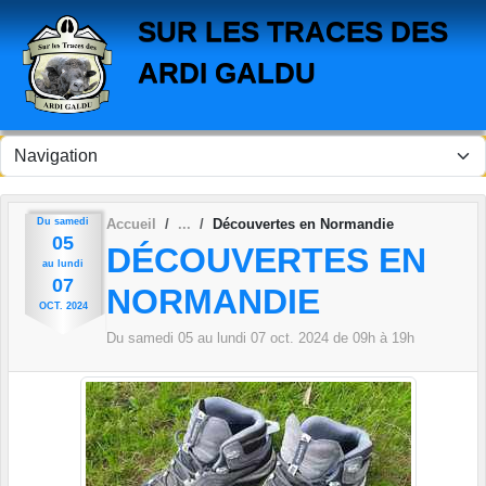
Panneau de gestion des cookies
SUR LES TRACES DES
ARDI GALDU
Du
samedi
Accueil
Découvertes en Normandie
05
DÉCOUVERTES EN
au
lundi
07
NORMANDIE
OCT.
2024
Du
samedi
05
au
lundi
07
oct.
2024
de 09h à 19h