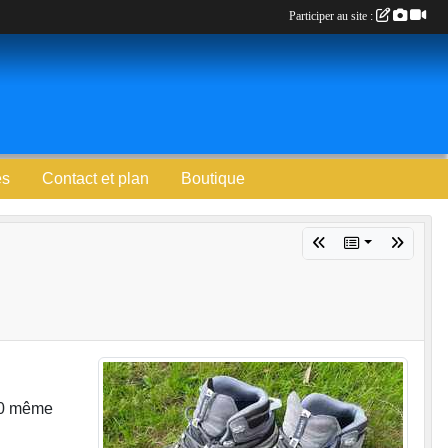
Participer au site :
es
Contact et plan
Boutique
h30 même