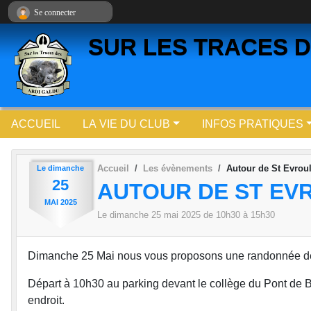
Panneau de gestion des cookies
Se connecter
SUR LES TRACES D
ACCUEIL
LA VIE DU CLUB
INFOS PRATIQUES
Accueil
Les évènements
Autour de St Evroul
Le
dimanche
25
AUTOUR DE ST EV
MAI
2025
Le
dimanche
25
mai
2025
de 10h30 à 15h30
Dimanche 25 Mai nous vous proposons une randonnée de 
Départ à 10h30 au parking devant le collège du Pont de 
endroit.