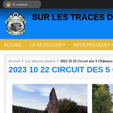
Panneau de gestion des cookies
Se connecter
SUR LES TRACES D
ACCUEIL
LA VIE DU CLUB
INFOS PRATIQUES
Accueil
Les albums photos
2023 10 22 Circuit des 5 Châteaux
2023 10 22 CIRCUIT DES