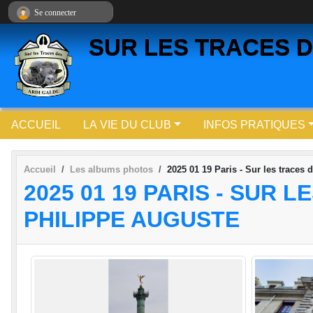
Panneau de gestion des cookies
Se connecter
SUR LES TRACES D
ACCUEIL
LA VIE DU CLUB
INFOS PRATIQUES
Accueil
Les albums photos
2025 01 19 Paris - Sur les traces
2025 01 19 PARIS - SUR 
PHILIPPE AUGUSTE